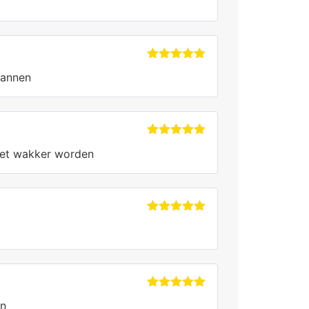
5
uit 5
Gewaardeerd
pannen
5
uit 5
Gewaardeerd
 het wakker worden
5
uit 5
Gewaardeerd
5
uit 5
Gewaardeerd
en
5
uit 5