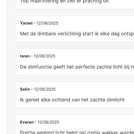
Top maatvoering en ziet er prachtig uit
Yarael
–
12/06/2025
Met de dimbare verlichting start ik elke dag onts
Isran
–
12/06/2025
De dimfunctie geeft het perfecte zachte licht bij
Selin
–
12/06/2025
Ik geniet elke ochtend van het zachte dimlicht
Everen
–
12/06/2025
Prettig gedimd licht helpt mij rustig wakker word