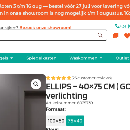
ten 3 t/m 16 aug — bestel vóór 27 juli voor levering v
n in onze showroom is nog mogelijk t/m 1 augustus, 16:
+31 
 bekijken?
Bezoek onze showroom!
Compa
W
gels
Spiegelkasten
Waskommen
Outlet
(
25
customer reviews)
ELLIPS – 40×75 CM ( G
verlichting
Artikelnummer: 6025739
Formaat:
100x50
75x40
Kleur: