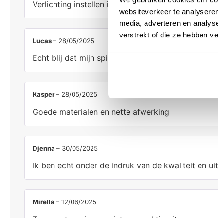
Verlichting instellen is simpel en zorgt voor de pe
websiteverkeer te analyseren
media, adverteren en analys
verstrekt of die ze hebben v
Lucas
–
28/05/2025
Echt blij dat mijn spiegel op voorraad was fijn ge
Kasper
–
28/05/2025
Goede materialen en nette afwerking
Djenna
–
30/05/2025
Ik ben echt onder de indruk van de kwaliteit en uit
Mirella
–
12/06/2025