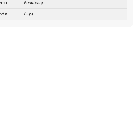
orm
Rondboog
del
Ellips