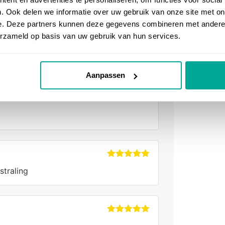
rfecte sfeer
5
uit 5
. Ook delen we informatie over uw gebruik van onze site met on
e. Deze partners kunnen deze gegevens combineren met andere i
erzameld op basis van uw gebruik van hun services.
Gewaardeerd
holpen
5
uit 5
Aanpassen
Gewaardeerd
5
uit 5
Gewaardeerd
straling
5
uit 5
Gewaardeerd