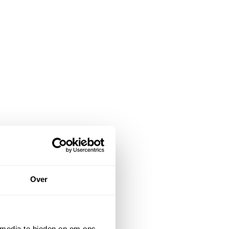
Over
 media te bieden en om ons