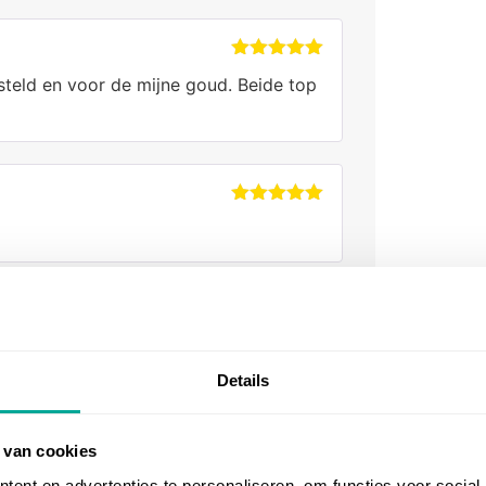
Gewaardeerd
teld en voor de mijne goud. Beide top
5
uit 5
Gewaardeerd
5
uit 5
Gewaardeerd
cten kunnen zien. Dus ook zeer tevreden
5
uit 5
Details
 van cookies
Gewaardeerd
ent en advertenties te personaliseren, om functies voor social