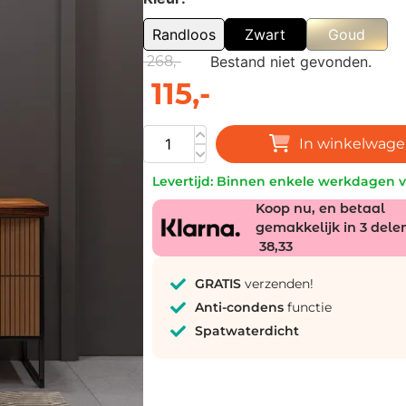
Randloos
Zwart
Goud
268,-
Bestand niet gevonden.
115,-
In winkelwag
Levertijd: Binnen enkele werkdagen 
Koop nu, en betaal
gemakkelijk in 3 dele
38,33
GRATIS
verzenden!
Anti-condens
functie
Spatwaterdicht