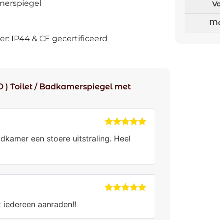
merspiegel
V
Mo
r: IP44 & CE gecertificeerd
 ) Toilet / Badkamerspiegel met
Gewaardeerd
dkamer een stoere uitstraling. Heel
5
uit 5
Gewaardeerd
 iedereen aanraden!!
5
uit 5