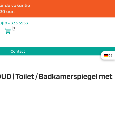
óór de vakantie
30 uur.
(0)10 - 333 5553
0
re
ishlist
Contact
DE
OUD ) Toilet / Badkamerspiegel met