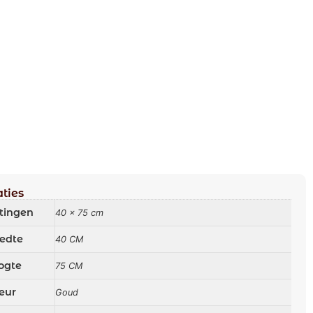
aties
tingen
40 × 75 cm
edte
40 CM
ogte
75 CM
eur
Goud