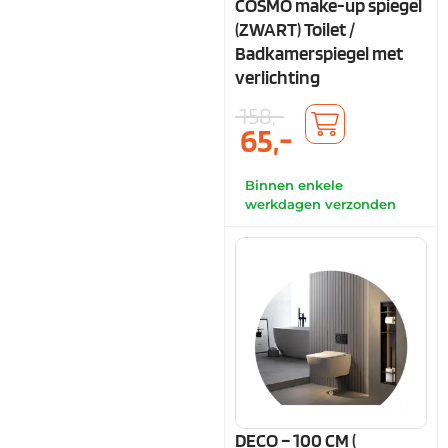
COSMO make-up spiegel
(ZWART) Toilet /
Badkamerspiegel met
verlichting
158,-
65,-
Binnen enkele
werkdagen verzonden
DECO – 100 CM (