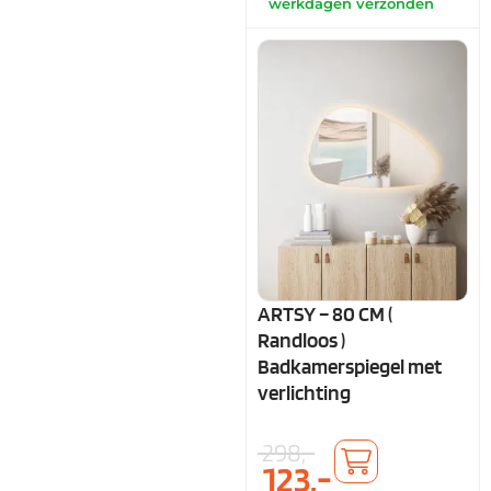
werkdagen verzonden
ARTSY – 80 CM (
Randloos )
Badkamerspiegel met
verlichting
298,-
123,-