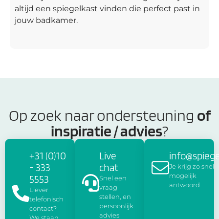
altijd een spiegelkast vinden die perfect past in
jouw badkamer.
Op zoek naar ondersteuning
of
inspiratie / advies
?
+31 (0)10
Live
info@spiege
- 333
chat
Je krijg zo snel
mogelijk
5553
Snel een
antwoord
vraag
Liever
stellen, en
telefonisch
persoonlijk
contact?
advies
We staan