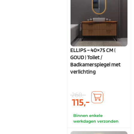
ELLIPS – 40×75 CM (
GOUD ) Toilet /
Badkamerspiegel met
verlichting
268,-
115,-
Binnen enkele
werkdagen verzonden