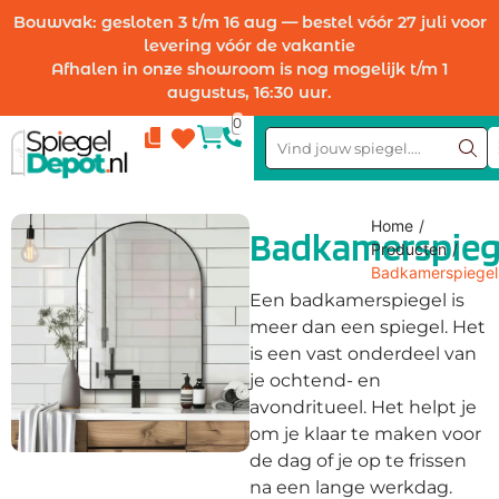
Bouwvak: gesloten 3 t/m 16 aug — bestel vóór 27 juli voor
levering vóór de vakantie
Afhalen in onze showroom is nog mogelijk t/m 1
augustus, 16:30 uur.
0
Compare
Wishlist
Home
/
Badkamerspieg
Producten
/
Badkamerspiegel
Een badkamerspiegel is
meer dan een spiegel. Het
is een vast onderdeel van
je ochtend- en
avondritueel. Het helpt je
om je klaar te maken voor
de dag of je op te frissen
na een lange werkdag.