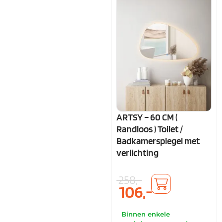
ARTSY – 60 CM (
Randloos ) Toilet /
Badkamerspiegel met
verlichting
258,-
106,-
Binnen enkele