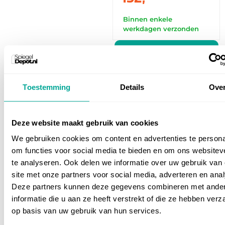
Binnen enkele
werkdagen verzonden
Meer producten laden
Toestemming
Details
Ove
Deze website maakt gebruik van cookies
Stijlvolle badkamerspiegels
We gebruiken cookies om content en advertenties te persona
om functies voor social media te bieden en om ons websitev
Met een mooie badkamerspiegel geef je je
te analyseren. Ook delen we informatie over uw gebruik van
badkamer meteen een upgrade. Het ontwerp
site met onze partners voor social media, adverteren en ana
heeft veel invloed op de uitstraling van de
Deze partners kunnen deze gegevens combineren met ande
ruimte. Zo zijn ronde badkamerspiegels perfect
informatie die u aan ze heeft verstrekt of die ze hebben ver
als je een zachte, moderne sfeer wilt creëren.
op basis van uw gebruik van hun services.
Een spiegel met een zwarte rand geeft juist een