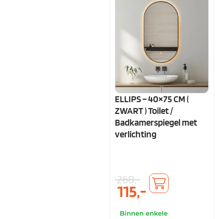
ELLIPS – 40×75 CM (
ZWART ) Toilet /
Badkamerspiegel met
verlichting
268,-
115,-
Binnen enkele