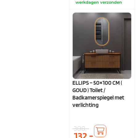
werkdagen verzonden
ELLIPS – 50×100 CM (
GOUD ) Toilet /
Badkamerspiegel met
verlichting
308,-
132,-