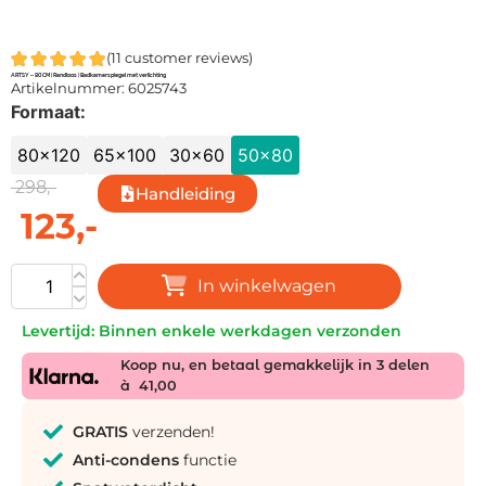
(
11
customer reviews)
ARTSY – 80 CM ( Randloos ) Badkamerspiegel met verlichting
Artikelnummer: 6025743
Formaat:
80x120
65x100
30x60
50x80
298,-
Handleiding
123,-
In winkelwagen
Levertijd: Binnen enkele werkdagen verzonden
Koop nu, en betaal gemakkelijk in 3 delen
à
41,00
GRATIS
verzenden!
Anti-condens
functie