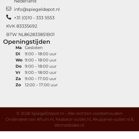
Nederland
info@spiegeldepot.nl
+31 (0)10 - 333 5553
KVK 83335692
BTW NL862833851B01
Openingstijden
Ma
Gesloten
Di
9:00 – 18:00 uur
Wo
9:00 – 18:00 uur
Do
9:00 – 18:00 uur
Vr
9:00 – 18:00 uur
Za
9:00 – 17:00 uur
Zo
12:00 – 17:00 uur
© 2026 SpiegelDepot.nl – Alle rechten voorbehouden
Onderdeel van
Afium.nl
,
Radiator-outlet.nl
,
Akupanel-outlet.nl
&
Wcmetbidet.nl
.