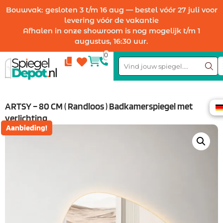
Bouwvak: gesloten 3 t/m 16 aug — bestel vóór 27 juli voor
levering vóór de vakantie
Afhalen in onze showroom is nog mogelijk t/m 1
augustus, 16:30 uur.
0
Compare
Wishlist
ARTSY – 80 CM ( Randloos ) Badkamerspiegel met
verlichting
Aanbieding!