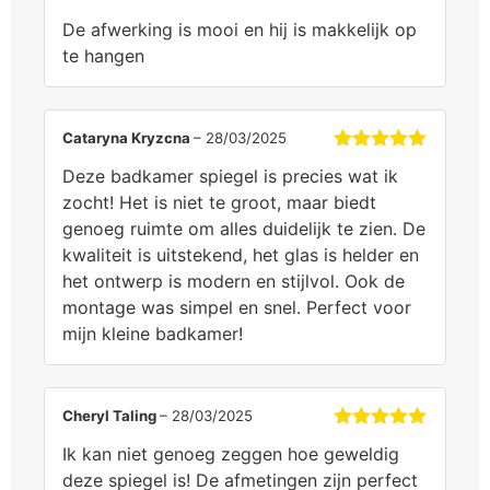
Gewaardeerd
De afwerking is mooi en hij is makkelijk op
5
uit 5
te hangen
Cataryna Kryzcna
–
28/03/2025
Gewaardeerd
Deze badkamer spiegel is precies wat ik
5
uit 5
zocht! Het is niet te groot, maar biedt
genoeg ruimte om alles duidelijk te zien. De
kwaliteit is uitstekend, het glas is helder en
het ontwerp is modern en stijlvol. Ook de
montage was simpel en snel. Perfect voor
mijn kleine badkamer!
Cheryl Taling
–
28/03/2025
Gewaardeerd
Ik kan niet genoeg zeggen hoe geweldig
5
uit 5
deze spiegel is! De afmetingen zijn perfect