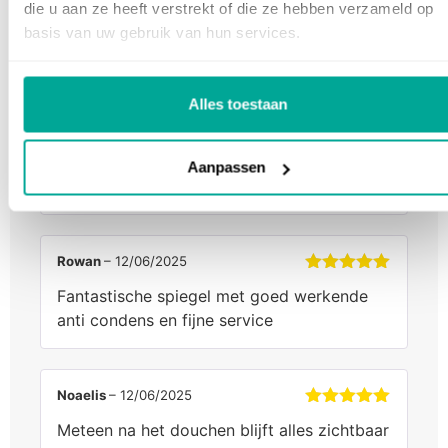
dat hij vanzelf uitgaat na een uur is echt
5
uit 5
die u aan ze heeft verstrekt of die ze hebben verzameld op
slim. scheelt weer een hoop stroom als je
basis van uw gebruik van hun services.
het vergeet uit te zetten
Alles toestaan
ahmet çelik
–
15/04/2025
Gewaardeerd
makkelijk te installeren, had het binnen 10
5
uit 5
Aanpassen
minuten hangen
Rowan
–
12/06/2025
Gewaardeerd
Fantastische spiegel met goed werkende
5
uit 5
anti condens en fijne service
Noaelis
–
12/06/2025
Gewaardeerd
Meteen na het douchen blijft alles zichtbaar
5
uit 5