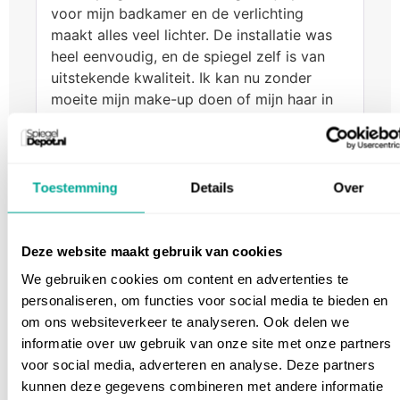
voor mijn badkamer en de verlichting
maakt alles veel lichter. De installatie was
heel eenvoudig, en de spiegel zelf is van
uitstekende kwaliteit. Ik kan nu zonder
moeite mijn make-up doen of mijn haar in
de badkamer doen, zonder gedoe met een
beslagen spiegel. Absoluut een
topaankoop!
Toestemming
Details
Over
emily d.
–
03/04/2025
Deze website maakt gebruik van cookies
Gewaardeerd
heel blij mee! licht past zich aan aan mijn
5
uit 5
We gebruiken cookies om content en advertenties te
vibe, warm in de avond en koel in de
personaliseren, om functies voor social media te bieden en
ochtend
om ons websiteverkeer te analyseren. Ook delen we
informatie over uw gebruik van onze site met onze partners
voor social media, adverteren en analyse. Deze partners
david w.
–
03/04/2025
kunnen deze gegevens combineren met andere informatie
Gewaardeerd